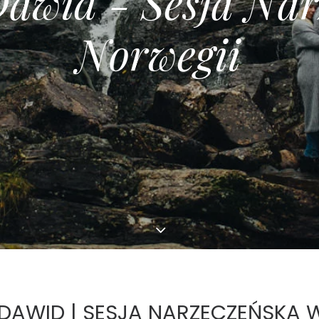
D
a
w
i
d
-
S
e
s
j
a
N
a
r
N
o
r
w
e
g
i
i
 DAWID | SESJA NARZECZEŃSKA 