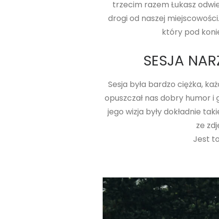
trzecim razem Łukasz odwied
drogi od naszej miejscowości
który pod koni
SESJA NAR
Sesja była bardzo ciężka, ka
opuszczał nas dobry humor i 
jego wizja były dokładnie t
ze zd
Jest t