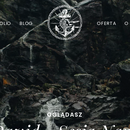
OLIO
BLOG
OFERTA
O
O
G
L
Ą
D
A
S
Z