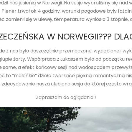
ził nas jesienią w Norwegii. Na sesje wybraliśmy się nad
. Plener trwał ok 4 godziny, warunki pogodowe były fataln
ec zamienił się w ulewę, temperatura wyniosła 3 stopnie,
ZECZEŃSKA W NORWEGII??? DLAC
żde z nas było doszczętnie przemoczone, wyziębione i wy
głupie żarty. Współpraca z Łukaszem była od początku rew
akie same, a efekt końcowy sesji nad wodospadem przewyż
jęć to “maleńkie” dzieło tworzące piękną romantyczną his
o zdecydowanie nasza ulubiona sesja do której często wr
Zapraszam do oglądania !