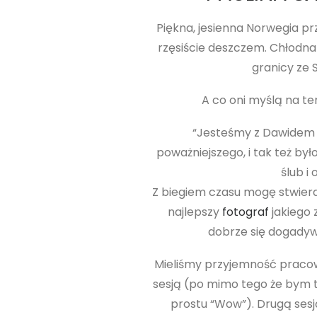
Piękna, jesienna Norwegia 
rzęsiście deszczem. Chłodna
granicy ze 
A co oni myślą na te
“Jesteśmy z Dawidem pa
poważniejszego, i tak też by
ślub i
Z biegiem czasu mogę stwierdz
najlepszy
fotograf
jakiego 
dobrze się dogadywal
Mieliśmy przyjemność pracow
sesją (po mimo tego że bym t
prostu “Wow”). Drugą sesj