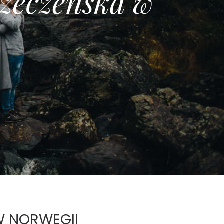
z
e
c
z
e
ń
s
k
a
w
W NORWEGII