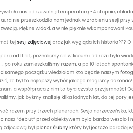
przywitała nas odczuwalną temperaturą -4 stopnie, chło
 aura nie przeszkodziła nam jednak w zrobieniu sesji prz
Szwecją. Piękne widoki, a w nie pięknie wkomponowani Paul
mat tej
sesji zdjęciowej
oraz jak wygląda ich historia??? O 
rą od 11 lat, poznaliśmy się w liceum i od razu było wiad
ło… po roku zamieszkaliśmy razem, a po 10 latach sponta
 od samego początku wiedziałam kto będzie naszym foto
ić, że był to najlepszy wybór jakiego mogliśmy dokonać! 
znam, a współpraca z nim to była czysta przyjemność! 
iśmy, jak byśmy znali się kilka ładnych lat, do tej pory 
ać razem przy trzech plenerach. Sesja narzeczeńska, kt
o nasz “debiut” przed obiektywem było bardzo wesoło i na
ą zdjęciową był
plener ślubny
który był jeszcze bardziej w