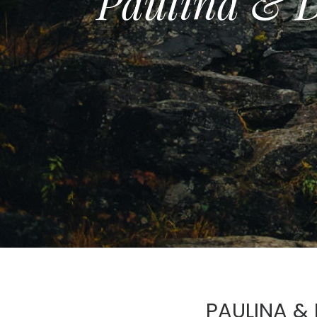
P
a
u
l
i
n
a
&
PAULINA &