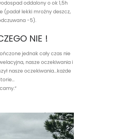
 wodospad oddalony o ok 1,5h
e (padał lekki mroźny deszcz,
 odczuwana -5).
ZEGO NIE !
kończone jednak cały czas nie
elacyjna, nasze oczekiwania i
szył nasze oczekiwania…każde
torie…
acamy.”