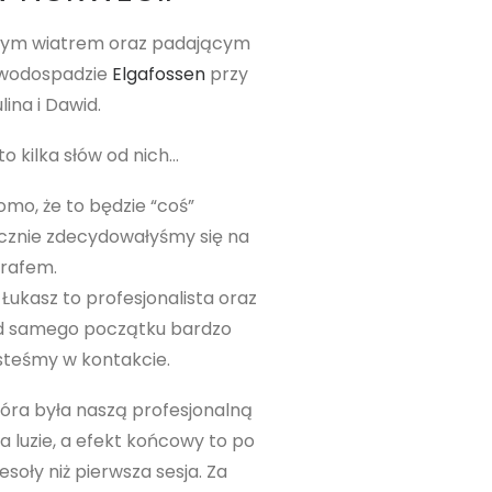
dnym wiatrem oraz padającym
y wodospadzie
Elgafossen
przy
ina i Dawid.
to kilka słów od nich…
omo, że to będzie “coś”
nicznie zdecydowałyśmy się na
grafem.
Łukasz to profesjonalista oraz
Od samego początku bardzo
jesteśmy w kontakcie.
óra była naszą profesjonalną
 luzie, a efekt końcowy to po
esoły niż pierwsza sesja. Za