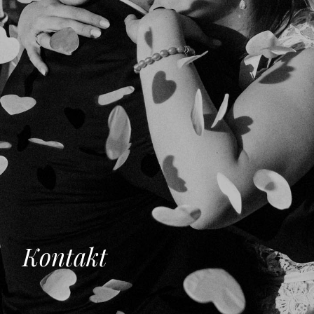
K
o
n
t
a
k
t