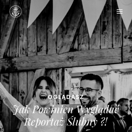
HOME
PORTFOLIO
BLOG
OFERTA
O MNIE
KONTAKT
O
G
L
Ą
D
A
S
Z
J
a
k
P
o
w
i
n
i
e
n
W
y
g
l
ą
d
a
ć
R
e
p
o
r
t
a
ż
Ś
l
u
b
n
y
?
!