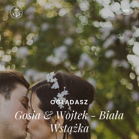
HOME
PORTFOLIO
BLOG
OFERTA
O MNIE
KONTAKT
O
G
L
Ą
D
A
S
Z
G
o
s
i
a
&
W
o
j
t
e
k
-
B
i
a
ł
a
W
s
t
ą
ż
k
a