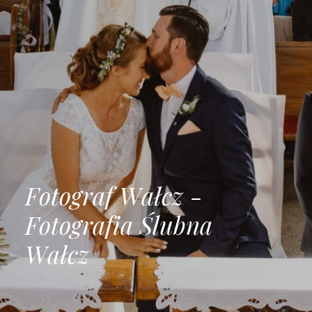
F
o
t
o
g
r
a
f
W
a
ł
c
z
-
F
o
t
o
g
r
a
f
i
a
Ś
l
u
b
n
a
W
a
ł
c
z